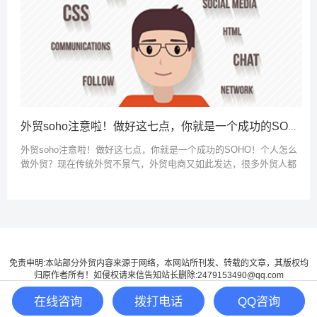
外贸soho注意啦！做好这七点，你就是一个成功的SOHO！
外贸soho注意啦！做好这七点，你就是一个成功的SOHO！个人怎么
做外贸？现在传统外贸不景气，外贸电商又如此发达，很多外贸人都
希望通过SOHO的方式进行外贸创业，外贸SOHO表面看上去很美
好，其实要把...
免责申明:本站部分外贸内容来源于网络，本网站所刊发、转载的文章，其版权均
归原作者所有！如侵权请来信告知站长删除:2479153490@qq.com
Copyright @ 2015-2021 |
粤ICP备16097551号-1
|
网站地图
|
百度地图
在线咨询
拨打电话
QQ咨询
Powered by
Z-BlogPHP
.
Themes by
壹网互联
TOYEAN