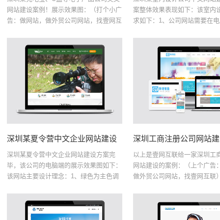
网站建设案例！展示效果图：（打个小广
案整体效果表现如下：该室内
告：做网站，做外贸公司网站，找壹网互
求如下：1、公司网站需要在
联）该深圳充电宝、U盘等电子产品公司
动端能很好的表现出来，不能
英文网站建设要求如下：1、网站要求自
2、室内设计公司整体以黑、
适应2、网站语言：单...
色调！图片由室内设计...
深圳工商注册公司网站建
深圳某夏令营中文企业网站建设方案完
以上是壹网互联给一家深圳工
毕，该公司的电脑端的展示效果图如下：
网站建设的案例：（上个广告
该网站主要设计理念：1、绿色为主色调
做外贸公司网站，找壹网互联
（寓意：大自然、绿草地、户外）2、首
要求蓝色、自适应、支持电脑
页布局设计：网页顶部、轮播banner、
版！2、图片需要设计深圳工
“品质教育”、“往...
网站建设电脑版首页的案...