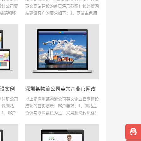
设计公司要
英文网站建设的首页演示截图！该外贸网
电脑端和移
站建设客户的要求如下：1、网站主色调
出现错位！
与以橙黄色为主，采用超简约风格！2、
白两色为主
首页布局为网站LOGO--导航，轮播的
banner图片，...
设案例
商注册公司
以上是深圳某物流公司英文企业官网建设
：做网站，
成功的首页演示！客户要求：1、网站主
）1、客户
色调与以深蓝色为主，采用超简约风格！
版和手机
2、contact和onlinerequest去掉，只留客
商注册公司
户联系方式！3、网站留ourc...