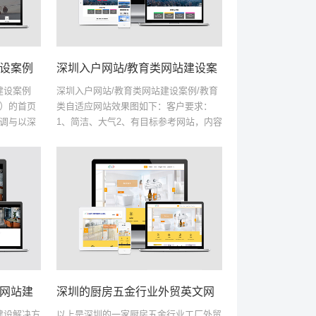
建设案例
深圳入户网站/教育类网站建设案例/教育
果）的首页
类自适应网站效果图如下：客户要求：
色调与以深
1、简洁、大气2、有目标参考网站，内容
要求：自适
直接搬同行3、网站代码：div+css，符合
）！2、需
搜索引擎收录条件4、服务器要求：稳
定、必须架设...
建设解决方
以上是深圳的一家厨房五金行业工厂外贸