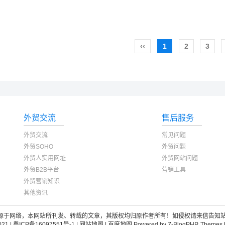
‹‹
1
2
3
外贸交流
售后服务
外贸交流
常见问题
外贸SOHO
外贸问题
外贸人实用网址
外贸网站问题
外贸B2B平台
营销工具
外贸营销知识
其他资讯
于网络，本网站所刊发、转载的文章，其版权均归原作者所有！如侵权请来信告知站长删除:2
021 |
粤ICP备16097551号-1
|
网站地图
|
百度地图
Powered by
Z-BlogPHP
.
Themes 