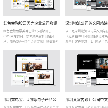
红色金融股票类等企业公司资讯门户
以上是深圳物流公司英文网站
CMS网站案例，整体效果赏析网站风
（班普顿BIL外贸网站建设效
格：简约灰色+红色点缀突出！详情案例
演示！客户要求：1、网站主
页面可以访问：
蓝色为主，采用超简约风格，
demo.yiwanghulian.com/gpcms/适用
应（自动适应所有的设备访问
于：资讯类网站，SEO排...
要设置几个栏目，每...
深圳某充电宝、U盘等电子产品公司英文
深圳某室内设计公司中文网站